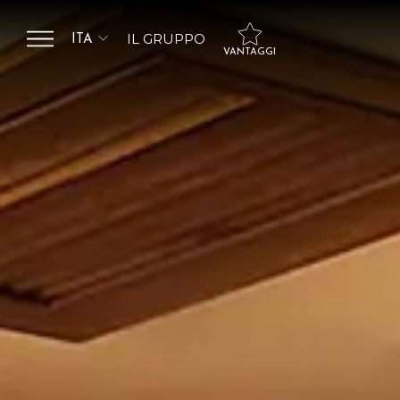
IL GRUPPO
ITA
VANTAGGI
ITA
SALUTE HOSPITALITY
GROUP
ENG
Flessibilità nella
gestione della
HOTEL DE LA VILLE
prenotazione
HOTEL ANTONELLA
Scelta di tipologia letto
HOTEL BOLOGNA
gratuito
Upgrade in categoria
superiore in base alla
disponibilità e
garanzia del miglior
prezzo
Garage gratuito
incluso
Minibar e VIP
Treatment solo
prenotando Junior
Suite e Suite