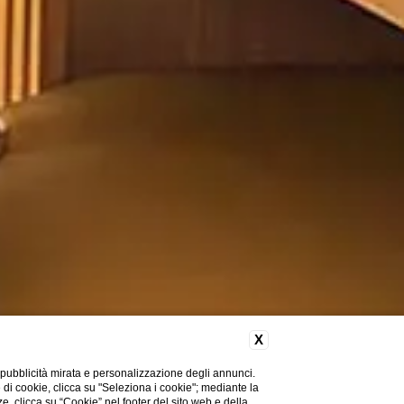
X
 pubblicità mirata e personalizzazione degli annunci.
e di cookie, clicca su "Seleziona i cookie"; mediante la
ze, clicca su “Cookie” nel footer del sito web e della