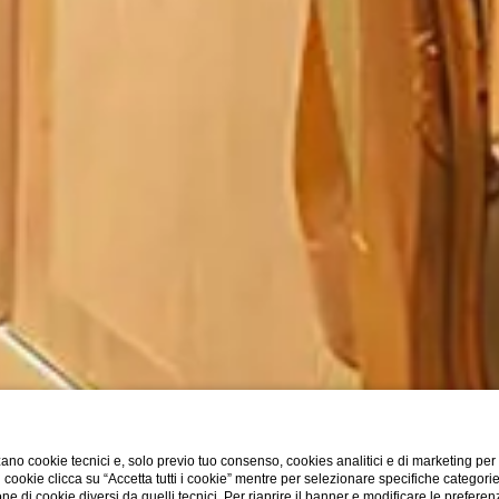
ano cookie tecnici e, solo previo tuo consenso, cookies analitici e di marketing per
di cookie clicca su “Accetta tutti i cookie” mentre per selezionare specifiche categori
one di cookie diversi da quelli tecnici. Per riaprire il banner e modificare le preferen