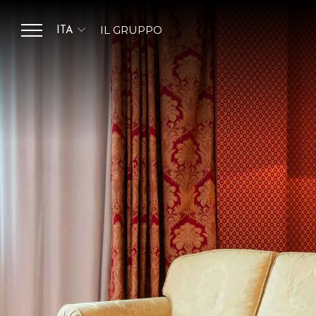
IL GRUPPO
ITA
ITA
SALUTE HOSPITALITY
GROUP
ENG
HOTEL DE LA VILLE
HOTEL ANTONELLA
HOTEL BOLOGNA