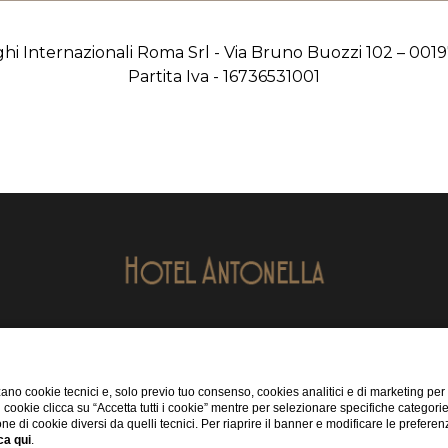
hi Internazionali Roma Srl - Via Bruno Buozzi 102 – 001
Partita Iva - 16736531001
Via Pontina, km 28, 00071 Pomezia RM
tel:
+39 06.911481
tel:
+39 348 4706133
ano cookie tecnici e, solo previo tuo consenso, cookies analitici e di marketing per
di cookie clicca su “Accetta tutti i cookie” mentre per selezionare specifiche categori
e-mail:
info@shghotelantonella.com
one di cookie diversi da quelli tecnici. Per riaprire il banner e modificare le preferen
P.Iva 16736531001
ca qui
.